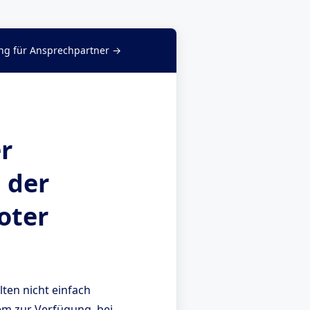
g für Ansprechpartner →
r
 der
oter
ten nicht einfach
em zur Verfügung, bei