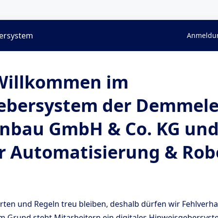
ersystem
Anmeldun
 Willkommen im
ebersystem der Demmele
nbau GmbH & Co. KG und
 Automatisierung & Rob
ten und Regeln treu bleiben, deshalb dürfen wir Fehlverhal
 Grund steht Mitarbeitern ein digitales Hinweisgebersyst